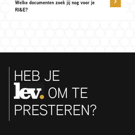
Welke documenten zoek jij nog voor je
RI&E?
HEB JE
OM TE
PRESTEREN?