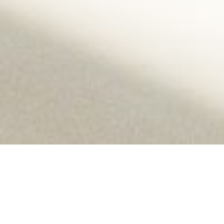
We gebruiken cookies om u een betere browse-ervaring te bieden,
inhoud en advertenties te personaliseren, om functies voor sociale media
te bieden en om ons verkeer te analyseren. Lees hoe we cookies
gebruiken en hoe u ze kunt beheren door op Cookie-instellingen te
klikken. U stemt in met onze cookies als u deze website blijft gebruiken.
Cookie instellingen
Accepteer cookies